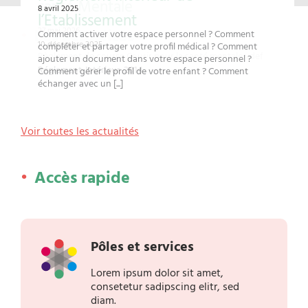
santé Mentale
8 avril 2025
l’Etablissement
Les actualités
27 mai 2026
Comment activer votre espace personnel ? Comment
10 décembre 2025
compléter et partager votre profil médical ? Comment
Règlement de course Courir pour la santé mentale vdef
ajouter un document dans votre espace personnel ?
Réglement-Intérieur-2014
Comment gérer le profil de votre enfant ? Comment
échanger avec un [...]
Voir toutes les actualités
Accès rapide
Pôles et services
Lorem ipsum dolor sit amet,
consetetur sadipscing elitr, sed
diam.