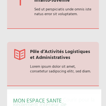
Infanto-Juvénile
Sed ut perspiciatis unde omnis iste
natus error sit voluptatem.
Pôle d’Activités Logistiques
et Administratives
Lorem ipsum dolor sit amet,
consetetur sadipscing elitr, sed diam.
3ème édition du Trail Courir pour la
MON ESPACE SANTE
Règlement Intérieur de