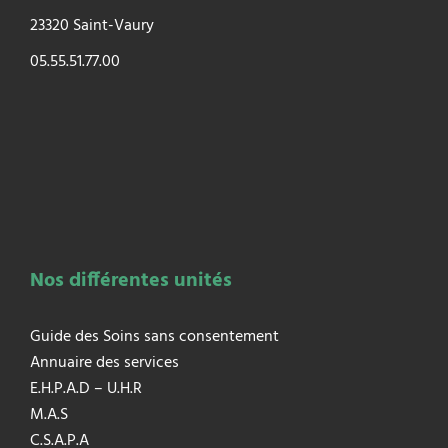
23320 Saint-Vaury
05.55.51.77.00
Nos différentes unités
Guide des Soins sans consentement
Annuaire des services
E.H.P.A.D – U.H.R
M.A.S
C.S.A.P.A