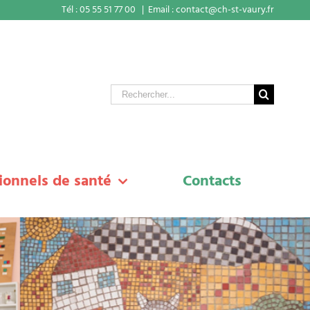
Tél : 05 55 51 77 00
|
Email : contact@ch-st-vaury.fr
Rechercher
ionnels de santé
Contacts