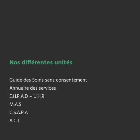
Nos différentes unités
Guide des Soins sans consentement
Annuaire des services
E.H.P.A.D – U.H.R
M.A.S
C.S.A.P.A
A.C.T